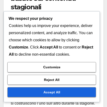
stagionali
We respect your privacy
Ogni stagione di Destiny 2 dura tipicamente circa
tre mesi, con nuovi contenuti rilasciati all’inizio.
Cookies help us improve your experience, deliver
Acquistare il Pass Stagionale presto consente ai
personalized content, and analyze traffic. You can
giocatori di interagire con nuove attività, missioni e
choose which cookies to allow by clicking
ricompense man mano che diventano disponibili.
Customize
. Click
Accept All
to consent or
Reject
Se aspetti fino a metà stagione, potresti perdere
All
to decline non-essential cookies.
ricompense e sfide esclusive che possono
migliorare la tua esperienza di gioco.
Customize
Inoltre, considera la narrativa stagionale e le
Reject All
meccaniche di gioco introdotte. Interagire con i
contenuti fin dall’inizio può fornire un’esperienza
Accept All
più coesa, poiché molte trame e elementi di gioco
si costruiscono l’uno sull’altro durante la stagione.