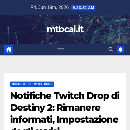
Skip
Fri. Jun 19th, 2026
9:23:33 AM
to
content
mtbcai.it
RICHIESTE DI TWITCH DROP
Notifiche Twitch Drop di
Destiny 2: Rimanere
informati, Impostazione