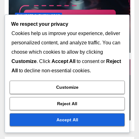
RICHIESTE DI TWITCH DROP
Destiny 2 Twitch Drop
We respect your privacy
Timing: Durata degli eventi,
Cookies help us improve your experience, deliver
Finestra di richiesta,
personalized content, and analyze traffic. You can
MAR 10, 2026
MARCUS ALARIC
Considerazioni sui fusi orari
choose which cookies to allow by clicking
Customize
. Click
Accept All
to consent or
Reject
All
to decline non-essential cookies.
RICHIESTE DI TWITCH DROP
Customize
Feedback sui Twitch Drop di
Destiny 2: Condivisione di
Reject All
esperienze, Discussioni della
MAR 9, 2026
MARCUS ALARIC
comunità, Miglioramento dei
Accept All
processi